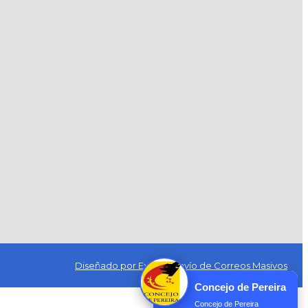
Diseñado por Exus™
|
Envío de Correos Masivos