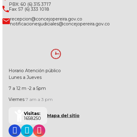
PBX: 60 (6) 315 3717
Fax: 57 (6) 333 1018
recepcion@concejopereira.gov.co
notificacionesjudiciales@concejopereira.gov.co
Horario Atención público
Lunes a Jueves
7 a 12 m -2 a 5pm
Viernes
7 am a 3 pm
Visitas:
Mapa del sitio
1658250