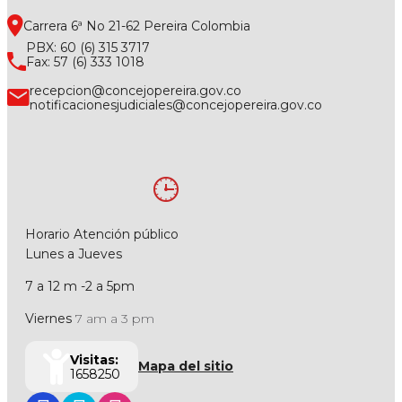
Carrera 6ª No 21-62 Pereira Colombia
PBX: 60 (6) 315 3717
Fax: 57 (6) 333 1018
recepcion@concejopereira.gov.co
notificacionesjudiciales@concejopereira.gov.co
Horario Atención público
Lunes a Jueves
7 a 12 m -2 a 5pm
Viernes
7 am a 3 pm
Visitas:
Mapa del sitio
1658250