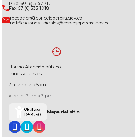
PBX: 60 (6) 315 3717
Fax: 57 (6) 333 1018
recepcion@concejopereira.gov.co
notificacionesjudiciales@concejopereira.gov.co
Horario Atención público
Lunes a Jueves
7 a 12 m -2 a 5pm
Viernes
7 am a 3 pm
Visitas:
Mapa del sitio
1658250