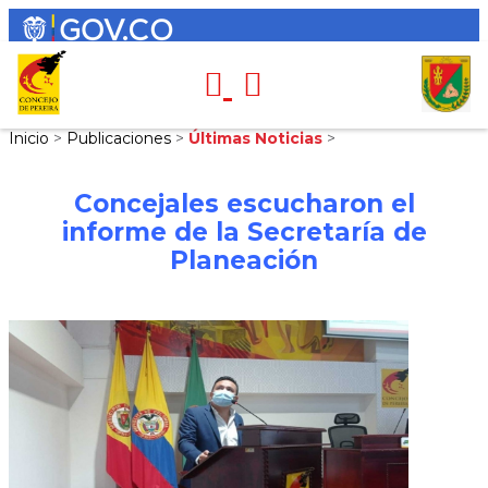
Inicio
>
Publicaciones
>
Últimas Noticias
>
Concejales escucharon el
informe de la Secretaría de
Planeación