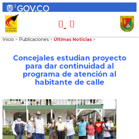
Inicio
>
Publicaciones
>
Últimas Noticias
>
Concejales estudian proyecto
para dar continuidad al
programa de atención al
habitante de calle