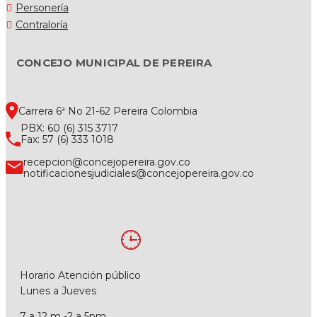
Personería
Contraloría
CONCEJO MUNICIPAL DE PEREIRA
Carrera 6ª No 21-62 Pereira Colombia
PBX: 60 (6) 315 3717
Fax: 57 (6) 333 1018
recepcion@concejopereira.gov.co
notificacionesjudiciales@concejopereira.gov.co
Horario Atención público
Lunes a Jueves
7 a 12 m -2 a 5pm