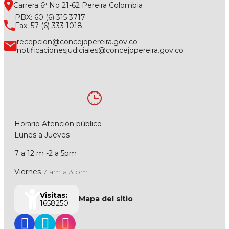
Carrera 6ª No 21-62 Pereira Colombia
PBX: 60 (6) 315 3717
Fax: 57 (6) 333 1018
recepcion@concejopereira.gov.co
notificacionesjudiciales@concejopereira.gov.co
Horario Atención público
Lunes a Jueves
7 a 12 m -2 a 5pm
Viernes
7 am a 3 pm
Visitas:
Mapa del sitio
1658250