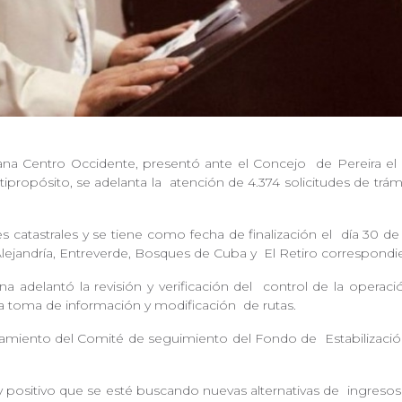
tana Centro Occidente, presentó ante el Concejo
de Pereira el
tipropósito, se adelanta la
atención de 4.374 solicitudes de trá
 catastrales y se tiene como fecha de finalización el
día 30 de
Alejandría, Entreverde, Bosques de Cuba y
El Retiro correspondie
a adelantó la revisión y verificación del
control de la operaci
a toma de información y modificación
de rutas.
namiento del Comité de seguimiento del Fondo de
Estabilizaci
sitivo que se esté buscando nuevas alternativas de
ingresos