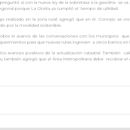
reguntó si con la nueva ley de la sobretasa a la gasolina
se va
regional porque La Glorita ya cumplió el
tiempo de utilidad.
o realizado en la zona rural; agregó que en el
Concejo se creó
ndo por la movilidad sostenible.
bre el avance de las conversaciones con los municipios
que
equerimientos para que nuevas rutas ingresen
a otros barrios en 
s avances positivos de la actualización catastral. También
cal
ses; también agregó que el Área Metropolitana debe
recobrar el