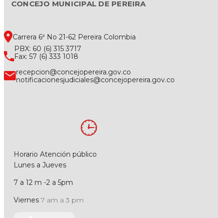
CONCEJO MUNICIPAL DE PEREIRA
Carrera 6ª No 21-62 Pereira Colombia
PBX: 60 (6) 315 3717
Fax: 57 (6) 333 1018
recepcion@concejopereira.gov.co
notificacionesjudiciales@concejopereira.gov.co
Horario Atención público
Lunes a Jueves
7 a 12 m -2 a 5pm
Viernes
7 am a 3 pm