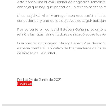
visto como una nueva
unidad de negocios. También p
concejal que hay
que pensar en un relleno sanitario 
El concejal Camilo
Montoya Isaza reconoció el trabaj
concesiones
y uno de los objetivos es seguir trabaja
Por su parte el
concejal Esteban Gañán preguntó so
refirió a las rutas
alimentadores e indagó sobre los r
Finalmente la concejala
Nancy Henao Ruiz destacó lo
especialmente el
aplicativo de los paraderos de bu
desarrollo de
la ciudad.
Fecha: 24 de Junio de 2021
Regresar