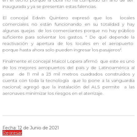
en el techo porque la obra no ha cumplido un año de ser
inaugurada y ya se presentan estas falencias.
El concejal Edwin Quintero expresó que los
locales
comerciales no están funcionando en su totalidad y hay
algunas quejas
de los comerciantes porque no hay público
suficiente para solventar los gastos. "
De qué depende la
reactivación y apertura de los locales en el aeropuerto
porque hasta ahora solo pueden ingresar los pasajeros".
Finalmente el concejal Maicol Lopera afirmó
que este es uno
de los mejores aeropuertos del país y de Latinoamérica al
pasar
de 11 mil a 23 mil metros cuadrados construidos y
cuenta con toda la tecnología
que lo pone a la vanguardia
nacional; agregó que la instalación del ALS permite
a las
aeronaves minimizar los riesgos en el aterrizaje.
Fecha: 12 de Junio de 2021
Regresar