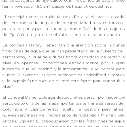
de los pasajeros del Eje Cafetero. En lo corrido de este año se
han
movilizado 480.244 pasajeros hacia otros destinos.
El concejal Carlos Hernán Muñoz dijo que el
actual estado
del aeropuerto da un plus de competitividad muy importante
para
la región y para la ciudad, ya que el 74% de los pasajeros
del Eje Cafetero y
norte del Valle salen por este aeropuerto.
La concejala Nancy Henao llamó la atención sobre
algunas
filtraciones de agua que se han presentado en la cubierta del
aeropuerto, lo cual deja dudas sobre capacidad de recibir la
obra en óptimas
condiciones especialmente por la gran
inversión que se destinó y la importancia
que genera para
ciudad. “Llevamos 30 años hablando de variabilidad climática
y
la ingeniería no tuvo en cuenta este factor para construir la
obra”.
El concejal Daniel Zuluaga destacó el esfuerzo
por hacer del
aeropuerto una de las más importantes terminales aéreas de
Colombia y Latinoamérica; exaltó la gestión para atraer
nuevas aerolíneas y el
incremento de rutas hacia Miami y San
Andrés. Expresó su preocupación por las
filtraciones de agua