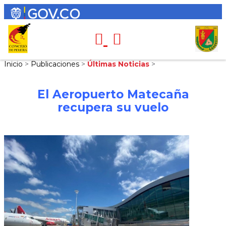
Inicio
>
Publicaciones
>
Últimas Noticias
>
El Aeropuerto Matecaña
recupera su vuelo