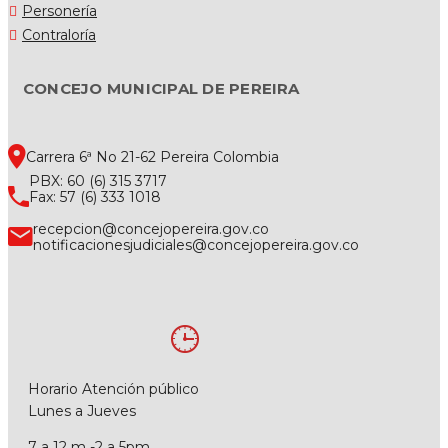
Personería
Contraloría
CONCEJO MUNICIPAL DE PEREIRA
Carrera 6ª No 21-62 Pereira Colombia
PBX: 60 (6) 315 3717
Fax: 57 (6) 333 1018
recepcion@concejopereira.gov.co
notificacionesjudiciales@concejopereira.gov.co
Horario Atención público
Lunes a Jueves
7 a 12 m -2 a 5pm