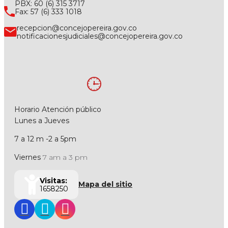
PBX: 60 (6) 315 3717
Fax: 57 (6) 333 1018
recepcion@concejopereira.gov.co
notificacionesjudiciales@concejopereira.gov.co
Horario Atención público
Lunes a Jueves
7 a 12 m -2 a 5pm
Viernes
7 am a 3 pm
Visitas:
Mapa del sitio
1658250