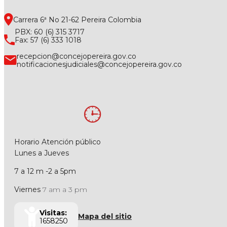
Carrera 6ª No 21-62 Pereira Colombia
PBX: 60 (6) 315 3717
Fax: 57 (6) 333 1018
recepcion@concejopereira.gov.co
notificacionesjudiciales@concejopereira.gov.co
Horario Atención público
Lunes a Jueves
7 a 12 m -2 a 5pm
Viernes
7 am a 3 pm
Visitas:
Mapa del sitio
1658250