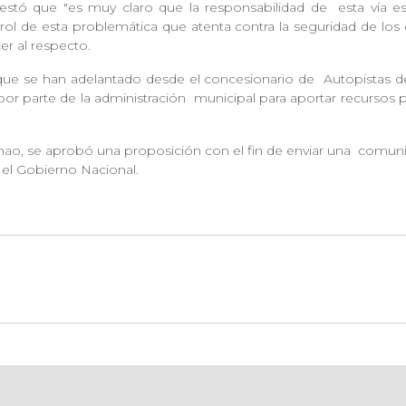
stó que "es muy claro que la responsabilidad de
esta vía 
rol de esta problemática que atenta contra la seguridad de los
er al respecto.
ue se han adelantado desde el concesionario de
Autopistas d
 por parte de la administración
municipal para aportar recursos p
ao, se aprobó una proposición con el fin de enviar una
comunic
r el Gobierno Nacional.