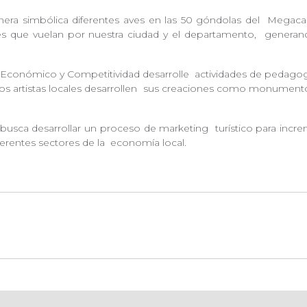
era simbólica diferentes aves en las 50 góndolas del
Megacabl
ves que vuelan por nuestra ciudad y el departamento,
generand
o Económico y Competitividad desarrolle
actividades de pedagog
 artistas locales desarrollen
sus creaciones como monumentos, es
 busca desarrollar un proceso de marketing
turístico para incre
erentes sectores de la
economía local.