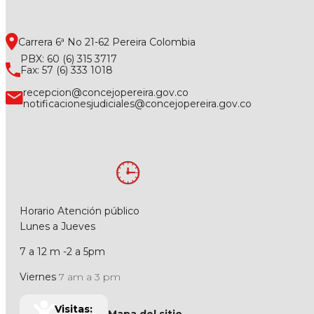
Carrera 6ª No 21-62 Pereira Colombia
PBX: 60 (6) 315 3717
Fax: 57 (6) 333 1018
recepcion@concejopereira.gov.co
notificacionesjudiciales@concejopereira.gov.co
Horario Atención público
Lunes a Jueves
7 a 12 m -2 a 5pm
Viernes
7 am a 3 pm
Visitas: