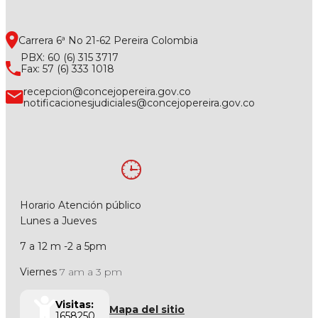
Carrera 6ª No 21-62 Pereira Colombia
PBX: 60 (6) 315 3717
Fax: 57 (6) 333 1018
recepcion@concejopereira.gov.co
notificacionesjudiciales@concejopereira.gov.co
Horario Atención público
Lunes a Jueves
7 a 12 m -2 a 5pm
Viernes
7 am a 3 pm
Visitas:
Mapa del sitio
1658250