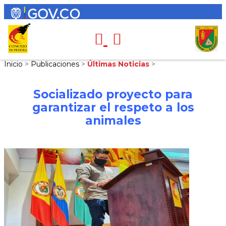
Inicio
>
Publicaciones
>
Últimas Noticias
>
Socializado proyecto para
garantizar el respeto a los
animales