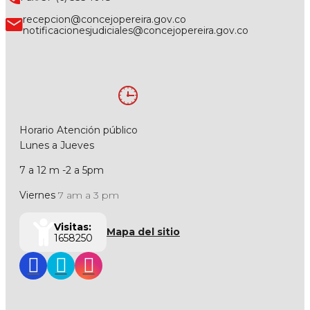
recepcion@concejopereira.gov.co
notificacionesjudiciales@concejopereira.gov.co
Horario Atención público
Lunes a Jueves
7 a 12 m -2 a 5pm
Viernes
7 am a 3 pm
Visitas:
Mapa del sitio
1658250