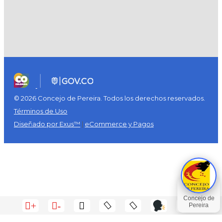
© 2026 Concejo de Pereira. Todos los derechos reservados.
Términos de Uso
Diseñado por Exus™
|
eCommerce y Pagos
+
-