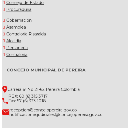
Consejo de Estado
Procuraduría
Gobernación
Asamblea
Contraloría Risaralda
Alcaldía
Personería
Contraloría
CONCEJO MUNICIPAL DE PEREIRA
Carrera 6ª No 21-62 Pereira Colombia
PBX: 60 (6) 315 3717
Fax: 57 (6) 333 1018
recepcion@concejopereira.gov.co
notificacionesjudiciales@concejopereira.gov.co