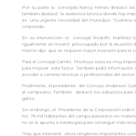
Por su parte la
concejala Nancy Henao destacó las
también destacó
la asistencia técnica donde hay im
es
una urgente necesidad del municipio. "Cuántos 
corporada.
En su intervención el
concejal Rodolfo Martínez t
Igualmente se mostró
preocupado por la situación d
mismo dijo
que se requiere mayor inversión para la 
Para el concejal Camilo
Montoya Isaza es muy importa
para mejorar
este factor. También pidió información
acceder a carreras técnicas o profesionales del sect
Finalmente, el presidente
del Concejo Anderson Gutié
al campesino. También
destacó los esfuerzos para 
gatos.
Sin embargo, el
Presidente de la Corporación indicó
los
76 mil habitantes del campo pereirano en materia
no se le apunta a estrategias para conseguir más rec
"Hay que intervenir
otros renglones importantes como