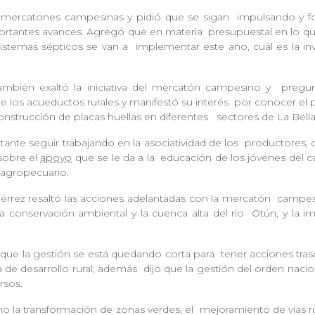
 mercatones campesinas y pidió que se sigan
impulsando y f
portantes avances. Agregó que en materia
presupuestal en lo qu
sistemas sépticos se van a
implementar este año, cuál es la inv
ambién exaltó la iniciativa del mercatón campesino y
pregun
e los acueductos rurales y manifestó su interés
por conocer el 
construcción de placas huellas en diferentes
sectores de La Bell
nte seguir trabajando en la asociatividad de los
productores, 
 sobre el
apoyo
que se le da a la
educación de los jóvenes del
or agropecuario.
rrez resaltó las acciones adelantadas con la mercatón
campesi
la conservación ambiental y la cuenca alta del río
Otún, y la i
 que la gestión se está quedando corta para
tener acciones tras
 de desarrollo rural; además
dijo que la gestión del orden nac
ursos.
 la transformación de zonas verdes, el
mejoramiento de vías ru