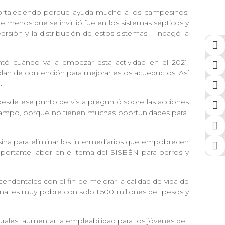
ortaleciendo porque ayuda mucho a los campesinos;
e menos que se invirtió fue en los sistemas sépticos y
ersión y la distribución de estos sistemas",
indagó la
tó cuándo va a empezar esta actividad en el 2021.
plan de contención para mejorar estos acueductos. Así
a.
desde ese punto de vista preguntó sobre las acciones
 campo, porque no tienen muchas oportunidades para
na para eliminar los intermediarios que empobrecen
mportante labor en el tema del SISBÉN para perros y
cendentales con el fin de mejorar la calidad de vida de
ional es muy pobre con solo 1.500 millones de
pesos y
rales, aumentar la empleabilidad para los jóvenes del