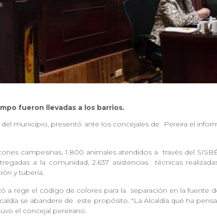
mpo fueron llevadas a los barrios.
l del municipio, presentó ante los concejales de
Pereira el info
atones campesinas, 1.800 animales atendidos a
través del SISB
ntregadas a la comunidad, 2.637 asistencias
técnicas realizad
ción y tubería.
 a regir el código de colores para la
separación en la fuente d
Alcaldía se abandere de
este propósito. "La Alcaldía qué ha pens
tuvo el concejal pereirano.