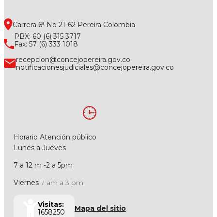
Carrera 6ª No 21-62 Pereira Colombia
PBX: 60 (6) 315 3717
Fax: 57 (6) 333 1018
recepcion@concejopereira.gov.co
notificacionesjudiciales@concejopereira.gov.co
Horario Atención público
Lunes a Jueves
7 a 12 m -2 a 5pm
Viernes
7 am a 3 pm
Visitas:
Mapa del sitio
1658250