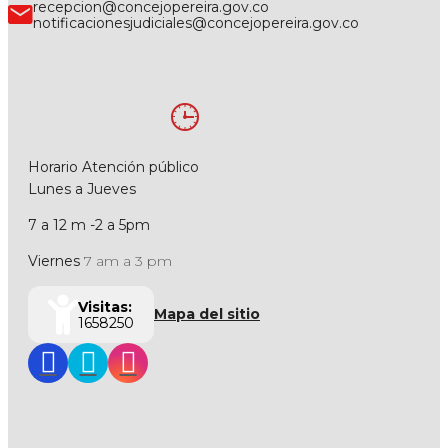
recepcion@concejopereira.gov.co
notificacionesjudiciales@concejopereira.gov.co
Horario Atención público
Lunes a Jueves
7 a 12 m -2 a 5pm
Viernes
7 am a 3 pm
Visitas:
Mapa del sitio
1658250