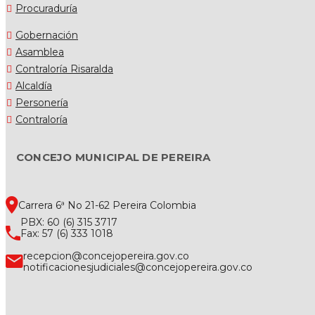
Procuraduría
Gobernación
Asamblea
Contraloría Risaralda
Alcaldía
Personería
Contraloría
CONCEJO MUNICIPAL DE PEREIRA
Carrera 6ª No 21-62 Pereira Colombia
PBX: 60 (6) 315 3717
Fax: 57 (6) 333 1018
recepcion@concejopereira.gov.co
notificacionesjudiciales@concejopereira.gov.co