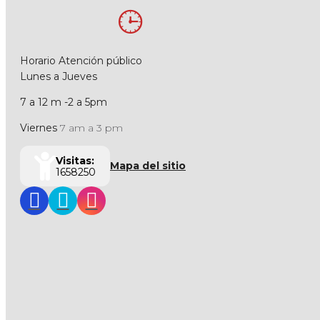
Horario Atención público
Lunes a Jueves
7 a 12 m -2 a 5pm
Viernes
7 am a 3 pm
Visitas:
Mapa del sitio
1658250