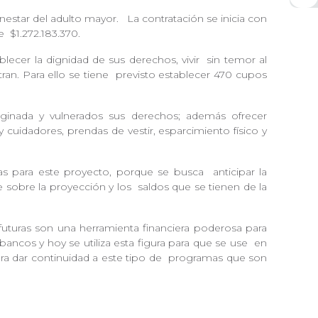
enestar del adulto mayor.
La contratación se inicia con
de
$1.272.183.370.
blecer la dignidad de sus derechos, vivir
sin temor al
ran. Para ello se tiene
previsto establecer 470 cupos
inada y vulnerados sus derechos; además ofrecer
 cuidadores, prendas de vestir, esparcimiento físico y
vas para este proyecto, porque se busca
anticipar la
e sobre la proyección y los
saldos que se tienen de la
 futuras son una herramienta financiera poderosa para
ancos y hoy se utiliza esta figura para que se use
en
ra dar continuidad a este tipo de
programas que son