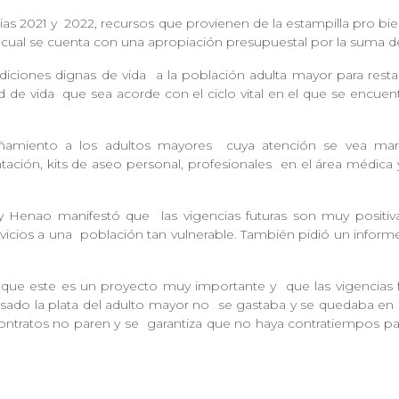
cias 2021 y
2022, recursos que provienen de la estampilla pro bi
o cual se cuenta con una apropiación presupuestal por la suma 
diciones dignas de vida
a la población adulta mayor para resta
ad de vida
que sea acorde con el ciclo vital en el que se encuent
añamiento a los adultos mayores
cuya atención se vea marg
ntación, kits de aseo personal, profesionales
en el área médica y
cy Henao manifestó que
las vigencias futuras son muy positi
vicios a una
población tan vulnerable. También pidió un inform
 que este es un proyecto muy importante y
que las vigencias
asado la plata del adulto mayor no
se gastaba y se quedaba en b
contratos no paren y se
garantiza que no haya contratiempos pa