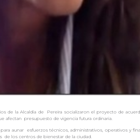
ios de la Alcaldía de
Pereira socializaron el proyecto de acue
ue afectan
presupuesto de vigencia futura ordinaria.
n para aunar
esfuerzos técnicos, administrativos, operativos y fi
és
de los centros de bienestar de la ciudad.