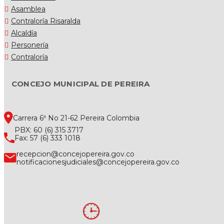
Asamblea
Contraloría Risaralda
Alcaldía
Personería
Contraloría
CONCEJO MUNICIPAL DE PEREIRA
Carrera 6ª No 21-62 Pereira Colombia
PBX: 60 (6) 315 3717
Fax: 57 (6) 333 1018
recepcion@concejopereira.gov.co
notificacionesjudiciales@concejopereira.gov.co