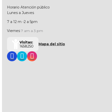
Horario Atención público
Lunes a Jueves
7 a 12 m -2 a 5pm
Viernes
7 am a 3 pm
Visitas:
Mapa del sitio
1658250