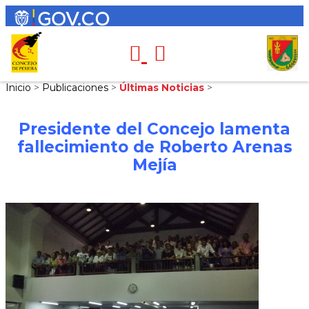
Inicio
>
Publicaciones
>
Últimas Noticias
>
Presidente del Concejo lamenta
fallecimiento de Roberto Arenas
Mejía