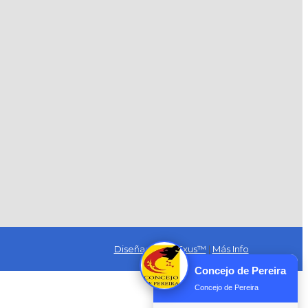
Diseñado por Exus™
|
Más Info