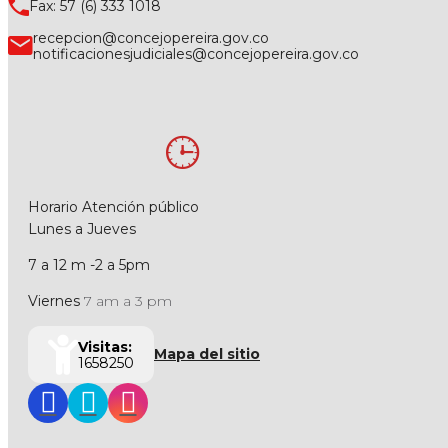
Fax: 57 (6) 333 1018
recepcion@concejopereira.gov.co
notificacionesjudiciales@concejopereira.gov.co
Horario Atención público
Lunes a Jueves
7 a 12 m -2 a 5pm
Viernes
7 am a 3 pm
Visitas:
Mapa del sitio
1658250