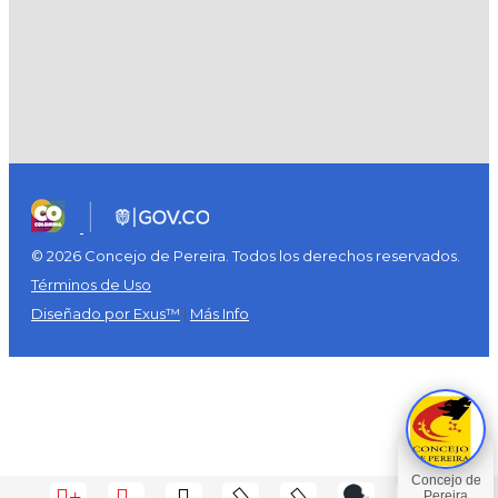
© 2026 Concejo de Pereira. Todos los derechos reservados.
Términos de Uso
Diseñado por Exus™
|
Más Info
+
-