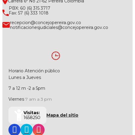
Carrera 6ª No 21-62 Pereira Colombia
PBX: 60 (6) 315 3717
Fax: 57 (6) 333 1018
recepcion@concejopereira.gov.co
notificacionesjudiciales@concejopereira.gov.co
Horario Atención público
Lunes a Jueves
7 a 12 m -2 a 5pm
Viernes
7 am a 3 pm
Visitas:
Mapa del sitio
1658250