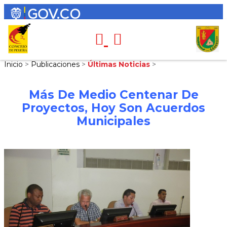
Inicio
>
Publicaciones
>
Últimas Noticias
>
Más De Medio Centenar De
Proyectos, Hoy Son Acuerdos
Municipales