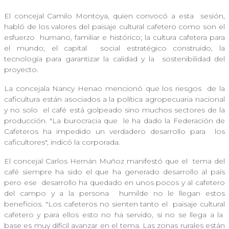
El concejal Camilo Montoya, quien convocó a esta
sesión,
habló de los valores del paisaje cultural cafetero como son el
esfuerzo
humano, familiar e histórico; la cultura cafetera para
el mundo; el capital
social estratégico construido, la
tecnología para garantizar la calidad y la
sostenibilidad del
proyecto.
La concejala Nancy Henao mencionó que los riesgos
de la
caficultura están asociados a la política agropecuaria nacional
y no solo
el café está golpeado sino muchos sectores de la
producción. "La burocracia que
le ha dado la Federación de
Cafeteros ha impedido un verdadero desarrollo para
los
caficultores", indicó la corporada.
El concejal Carlos Hernán Muñoz manifestó que el
tema del
café siempre ha sido el que ha generado desarrollo al país
pero ese
desarrollo ha quedado en unos pocos y al cafetero
del campo y a la persona
humilde no le llegan estos
beneficios. "Los cafeteros no sienten tanto el
paisaje cultural
cafetero y para ellos esto no ha servido, si no se llega a la
base es muy difícil avanzar en el tema. Las zonas rurales están