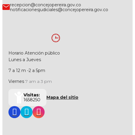
recepcion@concejopereira.gov.co
notificacionesjudiciales@concejopereira.gov.co
Horario Atención público
Lunes a Jueves
7 a 12 m -2 a 5pm
Viernes
7 am a 3 pm
Visitas:
Mapa del sitio
1658250