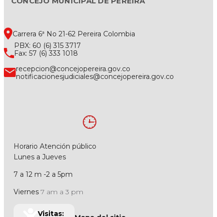
CONCEJO MUNICIPAL DE PEREIRA
Carrera 6ª No 21-62 Pereira Colombia
PBX: 60 (6) 315 3717
Fax: 57 (6) 333 1018
recepcion@concejopereira.gov.co
notificacionesjudiciales@concejopereira.gov.co
Horario Atención público
Lunes a Jueves
7 a 12 m -2 a 5pm
Viernes
7 am a 3 pm
Visitas: