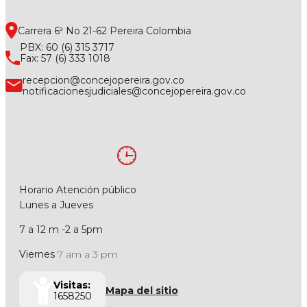
Carrera 6ª No 21-62 Pereira Colombia
PBX: 60 (6) 315 3717
Fax: 57 (6) 333 1018
recepcion@concejopereira.gov.co
notificacionesjudiciales@concejopereira.gov.co
Horario Atención público
Lunes a Jueves
7 a 12 m -2 a 5pm
Viernes
7 am a 3 pm
Visitas:
Mapa del sitio
1658250