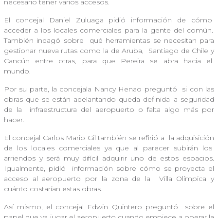
necesario tener varios accesos.
El concejal Daniel Zuluaga pidió información de cómo
acceder a los locales comerciales para la gente del común.
También indagó sobre
qué herramientas se necesitan para
gestionar nueva rutas como la de Aruba,
Santiago de Chile y
Cancún entre otras, para que Pereira se abra hacia el
mundo.
Por su parte, la concejala Nancy Henao preguntó
si con las
obras que se están adelantando queda definida la seguridad
de la
infraestructura del aeropuerto o falta algo más por
hacer.
El concejal Carlos Mario Gil también se refirió a
la adquisición
de los locales comerciales ya que al parecer subirán los
arriendos y será muy difícil adquirir uno de estos espacios.
Igualmente, pidió
información sobre cómo se proyecta el
acceso al aeropuerto por la zona de la
Villa Olímpica y
cuánto costarían estas obras.
Así mismo, el concejal Edwin Quintero preguntó
sobre el
papel que va jugar el aeropuerto cuando empiece a operar la