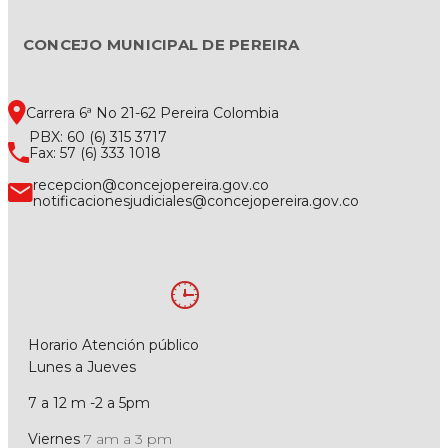
CONCEJO MUNICIPAL DE PEREIRA
Carrera 6ª No 21-62 Pereira Colombia
PBX: 60 (6) 315 3717
Fax: 57 (6) 333 1018
recepcion@concejopereira.gov.co
notificacionesjudiciales@concejopereira.gov.co
Horario Atención público
Lunes a Jueves
7 a 12 m -2 a 5pm
Viernes
7 am a 3 pm