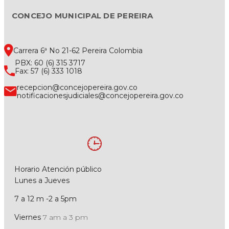
CONCEJO MUNICIPAL DE PEREIRA
Carrera 6ª No 21-62 Pereira Colombia
PBX: 60 (6) 315 3717
Fax: 57 (6) 333 1018
recepcion@concejopereira.gov.co
notificacionesjudiciales@concejopereira.gov.co
Horario Atención público
Lunes a Jueves
7 a 12 m -2 a 5pm
Viernes
7 am a 3 pm