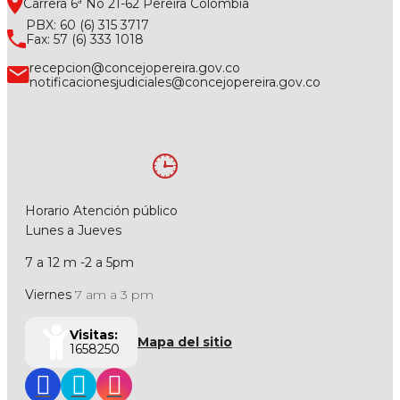
Carrera 6ª No 21-62 Pereira Colombia
PBX: 60 (6) 315 3717
Fax: 57 (6) 333 1018
recepcion@concejopereira.gov.co
notificacionesjudiciales@concejopereira.gov.co
Horario Atención público
Lunes a Jueves
7 a 12 m -2 a 5pm
Viernes
7 am a 3 pm
Visitas:
Mapa del sitio
1658250