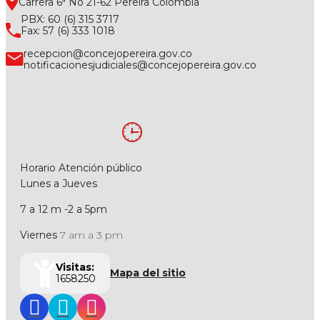
Carrera 6ª No 21-62 Pereira Colombia
PBX: 60 (6) 315 3717
Fax: 57 (6) 333 1018
recepcion@concejopereira.gov.co
notificacionesjudiciales@concejopereira.gov.co
Horario Atención público
Lunes a Jueves
7 a 12 m -2 a 5pm
Viernes
7 am a 3 pm
Visitas:
Mapa del sitio
1658250