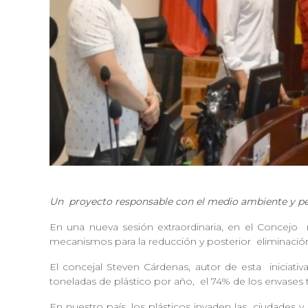
Un
proyecto responsable con el medio ambiente y pe
En una nueva sesión extraordinaria, en el Concejo
m
mecanismos para la reducción y posterior
eliminació
El concejal Steven Cárdenas, autor de esta
iniciati
toneladas de plástico por año,
el 74% de los envases 
En nuestro país, los plásticos invaden las
ciudades y 