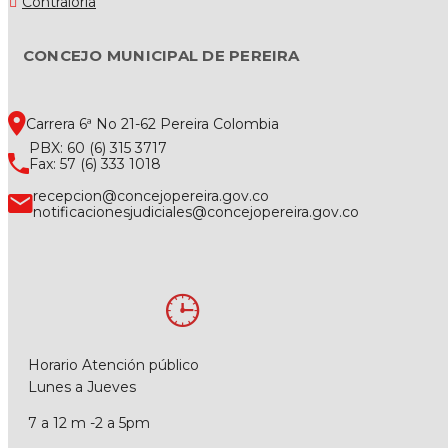
Contraloría
CONCEJO MUNICIPAL DE PEREIRA
Carrera 6ª No 21-62 Pereira Colombia
PBX: 60 (6) 315 3717
Fax: 57 (6) 333 1018
recepcion@concejopereira.gov.co
notificacionesjudiciales@concejopereira.gov.co
Horario Atención público
Lunes a Jueves
7 a 12 m -2 a 5pm