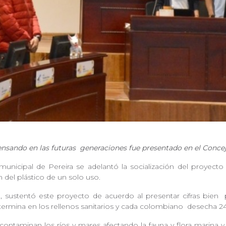
nsando en las futuras
generaciones fue presentado en el Conc
unicipal de Pereira se adelantó la socialización del proyec
n del plástico de un solo uso.
va, sustentó este proyecto de acuerdo al presentar cifras bien
termina en los rellenos sanitarios y cada colombiano
desecha 24
contaminan los ríos y mares afectando la fauna y flora marina