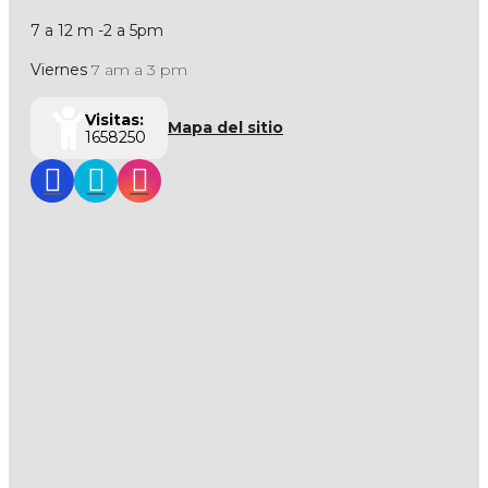
7 a 12 m -2 a 5pm
Viernes
7 am a 3 pm
Visitas:
Mapa del sitio
1658250