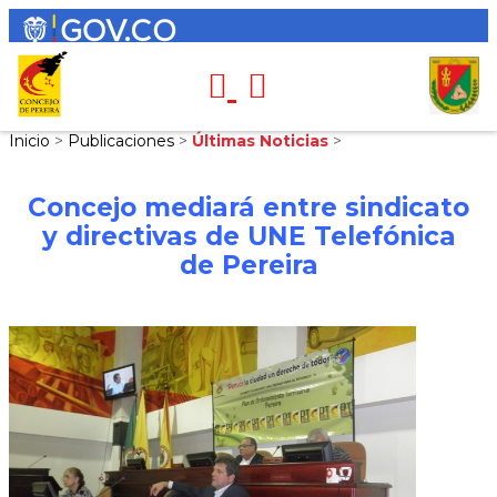
Inicio
>
Publicaciones
>
Últimas Noticias
>
Concejo mediará entre sindicato
y directivas de UNE Telefónica
de Pereira