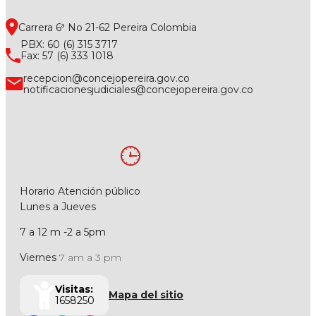
Carrera 6ª No 21-62 Pereira Colombia
PBX: 60 (6) 315 3717
Fax: 57 (6) 333 1018
recepcion@concejopereira.gov.co
notificacionesjudiciales@concejopereira.gov.co
Horario Atención público
Lunes a Jueves
7 a 12 m -2 a 5pm
Viernes
7 am a 3 pm
Visitas:
Mapa del sitio
1658250