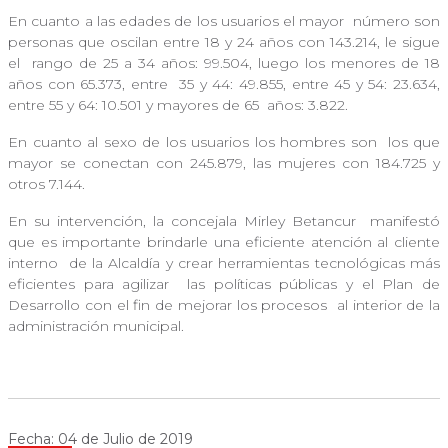
En cuanto a las edades de los usuarios el mayor
número son
personas que oscilan entre 18 y 24 años con 143.214, le sigue
el
rango de 25 a 34 años: 99.504, luego los menores de 18
años con 65.373, entre
35 y 44: 49.855, entre 45 y 54: 23.634,
entre 55 y 64: 10.501 y mayores de 65
años: 3.822.
En cuanto al sexo de los usuarios los hombres son
los que
mayor se conectan con 245.879, las mujeres con 184.725 y
otros 7.144.
En su intervención, la concejala Mirley Betancur
manifestó
que es importante brindarle una eficiente atención al cliente
interno
de la Alcaldía y crear herramientas tecnológicas más
eficientes para agilizar
las políticas públicas y el Plan de
Desarrollo con el fin de mejorar los procesos
al interior de la
administración municipal.
Fecha: 04 de Julio de 2019