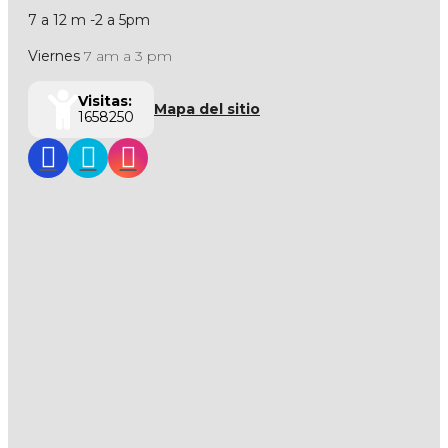
7 a 12 m -2 a 5pm
Viernes
7 am a 3 pm
Visitas:
Mapa del sitio
1658250