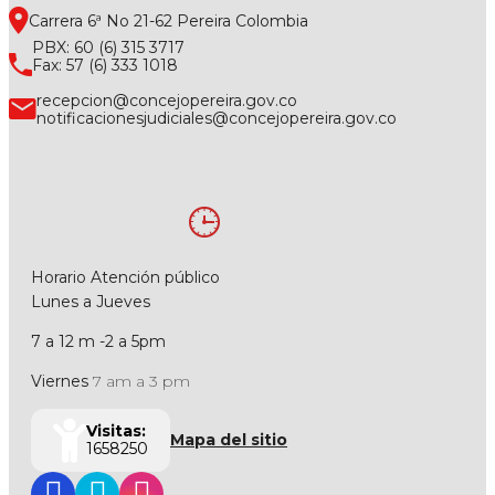
Carrera 6ª No 21-62 Pereira Colombia
PBX: 60 (6) 315 3717
Fax: 57 (6) 333 1018
recepcion@concejopereira.gov.co
notificacionesjudiciales@concejopereira.gov.co
Horario Atención público
Lunes a Jueves
7 a 12 m -2 a 5pm
Viernes
7 am a 3 pm
Visitas:
Mapa del sitio
1658250