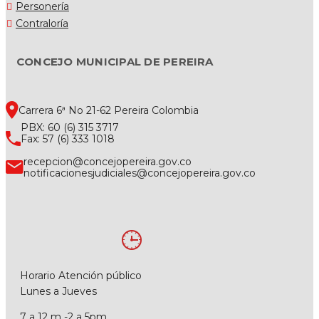
Personería
Contraloría
CONCEJO MUNICIPAL DE PEREIRA
Carrera 6ª No 21-62 Pereira Colombia
PBX: 60 (6) 315 3717
Fax: 57 (6) 333 1018
recepcion@concejopereira.gov.co
notificacionesjudiciales@concejopereira.gov.co
Horario Atención público
Lunes a Jueves
7 a 12 m -2 a 5pm