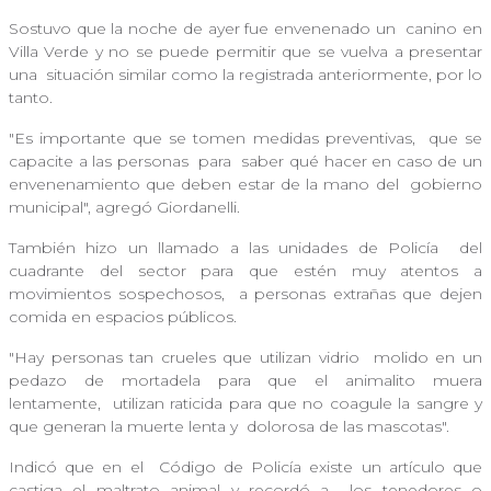
Sostuvo que la noche de ayer fue envenenado un
canino en
Villa Verde y no se puede permitir que se vuelva a presentar
una
situación similar como la registrada anteriormente, por lo
tanto.
"Es importante que se tomen medidas preventivas,
que se
capacite a las personas para
saber qué hacer en caso de un
envenenamiento que deben estar de la mano del
gobierno
municipal", agregó Giordanelli.
También hizo un llamado a las unidades de Policía
del
cuadrante del sector para que estén muy atentos a
movimientos sospechosos,
a personas extrañas que dejen
comida en espacios públicos.
"Hay personas tan crueles que utilizan vidrio
molido en un
pedazo de mortadela para que el animalito muera
lentamente,
utilizan raticida para que no coagule la sangre y
que generan la muerte lenta y
dolorosa de las mascotas".
Indicó que en el
Código de Policía existe un artículo que
castiga el maltrato animal y recordó a
los tenedores o