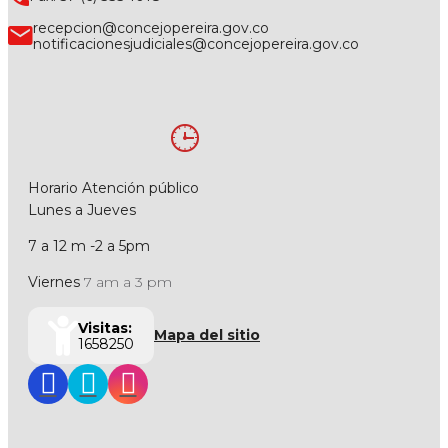
recepcion@concejopereira.gov.co
notificacionesjudiciales@concejopereira.gov.co
Horario Atención público
Lunes a Jueves
7 a 12 m -2 a 5pm
Viernes
7 am a 3 pm
Visitas:
Mapa del sitio
1658250