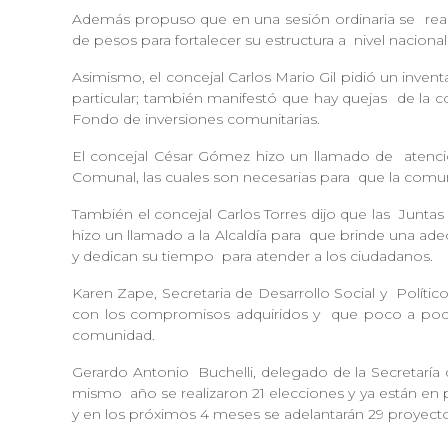
Además propuso que en una sesión ordinaria se
rea
de pesos para fortalecer su estructura a
nivel naciona
Asimismo, el concejal Carlos Mario Gil pidió un invent
particular; también manifestó que hay quejas
de la 
Fondo de inversiones comunitarias.
El concejal César Gómez hizo un llamado de
atenci
Comunal, las cuales son necesarias para
que la comuni
También el concejal Carlos Torres dijo que las
Juntas 
hizo un llamado a la Alcaldía para
que brinde una adec
y dedican su tiempo
para atender a los ciudadanos.
Karen Zape, Secretaria de Desarrollo Social y
Político
con los compromisos adquiridos y
que poco a poco
comunidad.
Gerardo Antonio
Buchelli, delegado de la Secretarí
mismo
año se realizaron 21 elecciones y ya están en
y en los próximos 4 meses se adelantarán 29 proyecto