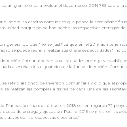
lice un gran foro para evaluar el documento CONPES sobre la
l.
ario
sobre las casetas comunales que posee la administración 
comunidad porque no se han hecho las respectivas entregas de
ón general porque "no se justifica que en el 2019 aún tenemo
dad se pueda reunir a realizar sus diferentes actividades", indic
de Acción Comunal tienen una ley que las protege y es obligac
uada asesoría a los dignatarios de la Juntas de Acción
Comunal 
, se refirió al Fondo de Inversión Comunitaria y dijo que el pro
 se realizan las compras a través de cada una de las secretar
a de Planeación, manifestó que en 2018 se
entregaron 72 proyec
 proceso de entrega y ejecución. Para
el 2019 se iniciaron las e
s a través de
las respectivas elecciones"