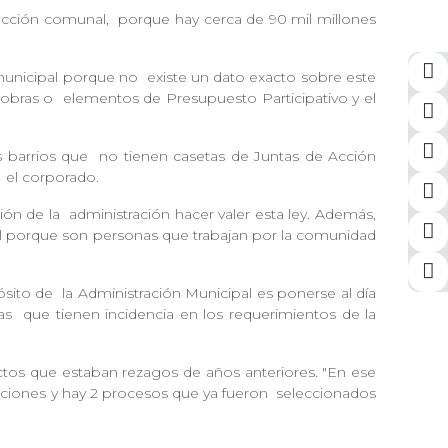
 acción comunal,
porque hay cerca de 90 mil millones
municipal porque no
existe un dato exacto sobre este
 obras o
elementos de Presupuesto Participativo y el
s barrios que
no tienen casetas de Juntas de Acción
ó
el corporado.
ión de la
administración hacer valer esta ley. Además,
porque son personas que trabajan por la comunidad
pósito de
la Administración Municipal es ponerse al día
ías
que tienen incidencia en los requerimientos de la
tos que estaban rezagos de años anteriores. "En ese
lecciones y hay 2 procesos que ya fueron
seleccionados