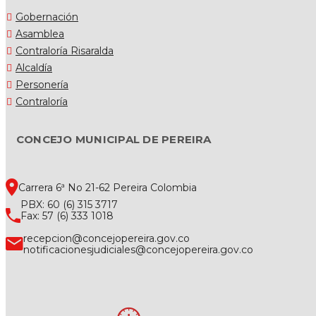
Gobernación
Asamblea
Contraloría Risaralda
Alcaldía
Personería
Contraloría
CONCEJO MUNICIPAL DE PEREIRA
Carrera 6ª No 21-62 Pereira Colombia
PBX: 60 (6) 315 3717
Fax: 57 (6) 333 1018
recepcion@concejopereira.gov.co
notificacionesjudiciales@concejopereira.gov.co