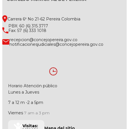
Carrera 6ª No 21-62 Pereira Colombia
PBX: 60 (6) 315 3717
Fax: 57 (6) 333 1018
recepcion@concejopereira.gov.co
notificacionesjudiciales@concejopereira.gov.co
Horario Atención público
Lunes a Jueves
7 a 12 m -2 a 5pm
Viernes
7 am a 3 pm
Visitas:
Mapa del sitio