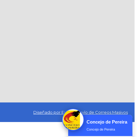
Diseñado por Exus™
|
Envío de Correos Masivos