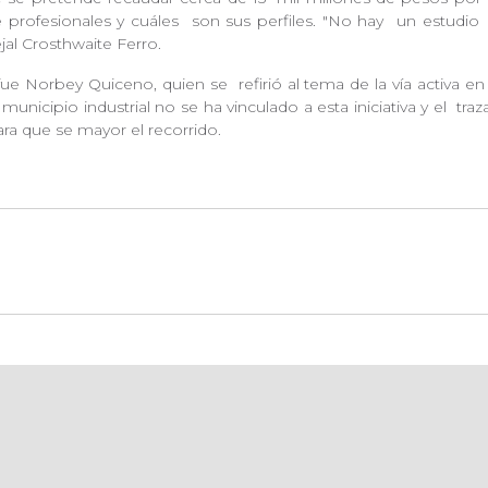
é profesionales y cuáles
son sus perfiles. "No hay un estudio
ejal Crosthwaite Ferro.
n fue Norbey Quiceno, quien se
refirió al tema de la vía activa 
municipio industrial no se ha vinculado a esta iniciativa y el
traz
ra que se mayor el recorrido.