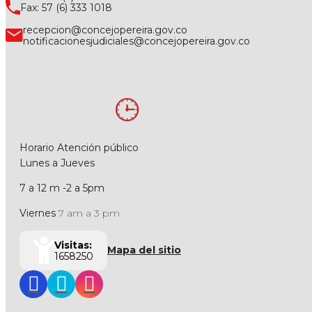
Fax: 57 (6) 333 1018
recepcion@concejopereira.gov.co
notificacionesjudiciales@concejopereira.gov.co
Horario Atención público
Lunes a Jueves
7 a 12 m -2 a 5pm
Viernes
7 am a 3 pm
Visitas:
Mapa del sitio
1658250