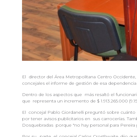
El
director del Área Metropolitana Centro Occidente
concejales el informe de gestión de esa dependenci
Dentro de los aspectos que
más resaltó el funcionar
que
representa un incremento de $ 1.913.265.000 (9.1
El
concejal Pablo Giordanelli preguntó sobre cuánto
por tener avisos publicitarios en
sus carrocerías. Tam
Dosquebradas
porque "no hay personal para Pereira 
Por su
parte, el concejal Carlos Crosthwaite dijo q