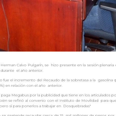
, Herman Calvo Pulgarín, se
hizo presente en la sesión plenaria
a durante
el año anterior.
io fue el incremento del Recaudo de la sobretasa a la
gasolina q
5%) en relación con el año
anterior.
paga Megabus por la publicidad que tiene en los articulados p
bién se refirió al convenio con el Instituto de Movilidad
para que
pero sí para ponerlos a trabajar en
Dosquebradas"
ue se pretende recaudar cerca de 15
mil millones de pesos por