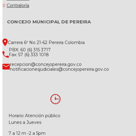
Contraloría
CONCEJO MUNICIPAL DE PEREIRA
Carrera 6ª No 21-62 Pereira Colombia
PBX: 60 (6) 315 3717
Fax: 57 (6) 333 1018
recepcion@concejopereira.gov.co
notificacionesjudiciales@concejopereira.gov.co
Horario Atención público
Lunes a Jueves
7 a 12 m -2 a 5pm