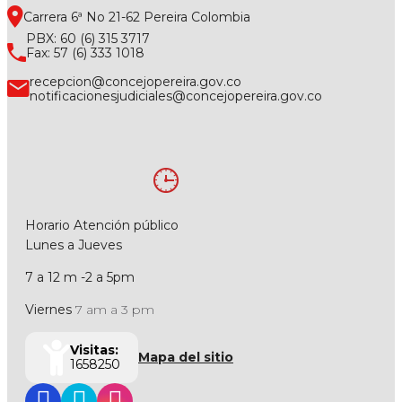
Carrera 6ª No 21-62 Pereira Colombia
PBX: 60 (6) 315 3717
Fax: 57 (6) 333 1018
recepcion@concejopereira.gov.co
notificacionesjudiciales@concejopereira.gov.co
Horario Atención público
Lunes a Jueves
7 a 12 m -2 a 5pm
Viernes
7 am a 3 pm
Visitas:
Mapa del sitio
1658250