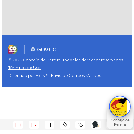
© 2026 Concejo de Pereira. Todos los derechos reservados.
Términos de Uso
Diseñado por Exus™
|
Envío de Correos Masivos
+
-