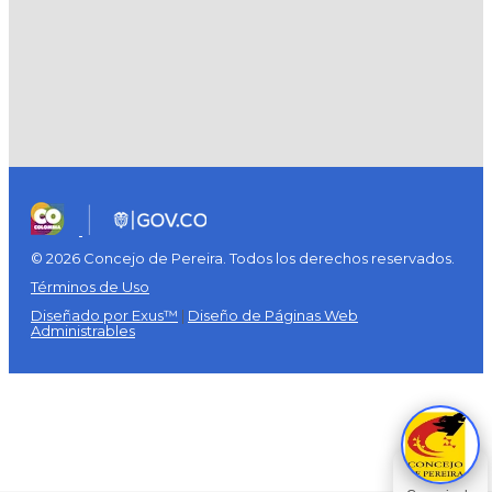
© 2026 Concejo de Pereira. Todos los derechos reservados.
Términos de Uso
Diseñado por Exus™
|
Diseño de Páginas Web
Administrables