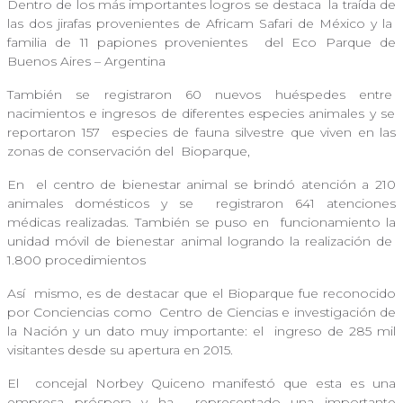
Dentro de los más importantes logros se destaca
la traída de
las dos jirafas provenientes de Africam Safari de México y la
familia de 11 papiones provenientes
del Eco Parque de
Buenos Aires – Argentina
También se registraron 60 nuevos huéspedes entre
nacimientos e ingresos de diferentes especies animales y se
reportaron 157
especies de fauna silvestre que viven en las
zonas de conservación del
Bioparque,
En
el centro de bienestar animal se brindó atención a 210
animales domésticos y se
registraron 641 atenciones
médicas realizadas. También se puso en
funcionamiento la
unidad móvil de bienestar animal logrando la realización de
1.800 procedimientos
Así
mismo, es de destacar que el Bioparque fue reconocido
por Conciencias como
Centro de Ciencias e investigación de
la Nación y un dato muy importante: el
ingreso de 285 mil
visitantes desde su apertura en 2015.
El
concejal Norbey Quiceno manifestó que esta es una
empresa próspera y ha
representado una importante