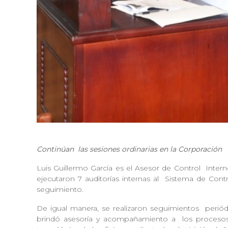
Continúan
las sesiones ordinarias en la Corporación
Luis Guillermo García es el Asesor de Control
Intern
ejecutaron 7 auditorías internas al
Sistema de Contr
seguimiento.
De igual manera, se realizaron seguimientos
periód
brindó asesoría y acompañamiento a
los proceso