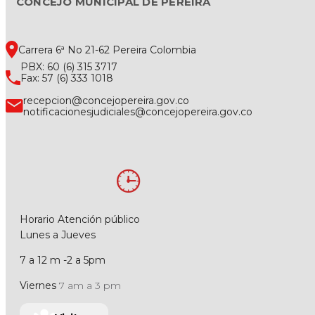
CONCEJO MUNICIPAL DE PEREIRA
Carrera 6ª No 21-62 Pereira Colombia
PBX: 60 (6) 315 3717
Fax: 57 (6) 333 1018
recepcion@concejopereira.gov.co
notificacionesjudiciales@concejopereira.gov.co
Horario Atención público
Lunes a Jueves
7 a 12 m -2 a 5pm
Viernes
7 am a 3 pm