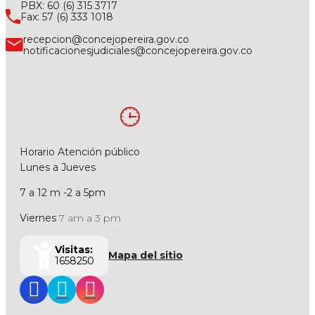
PBX: 60 (6) 315 3717
Fax: 57 (6) 333 1018
recepcion@concejopereira.gov.co
notificacionesjudiciales@concejopereira.gov.co
Horario Atención público
Lunes a Jueves
7 a 12 m -2 a 5pm
Viernes
7 am a 3 pm
Visitas:
Mapa del sitio
1658250