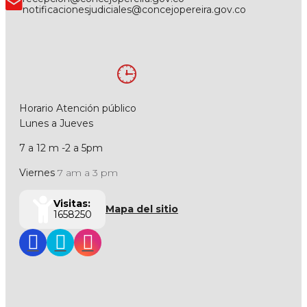
notificacionesjudiciales@concejopereira.gov.co
Horario Atención público
Lunes a Jueves
7 a 12 m -2 a 5pm
Viernes
7 am a 3 pm
Visitas:
Mapa del sitio
1658250